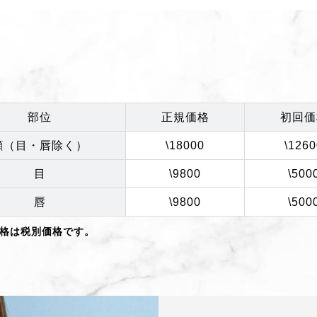
部位
正規価格
初回価
顔（目・唇除く）
\18000
\1260
目
\9800
\500
唇
\9800
\500
格は税別価格です。