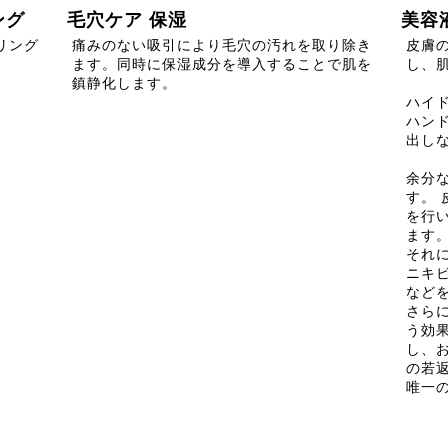
ング
毛穴ケア 保湿
美容
リング
痛みのない吸引により毛穴の汚れを取り除き
皮膚
ます。同時に保湿成分を導入することで肌を
し、
鎮静化します。
ハイ
ハン
出し
余分
す。
を行
ます
それ
ニキ
など
さら
う効
し、
の若
唯一