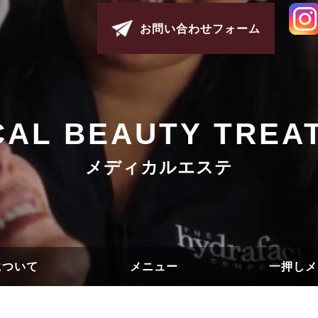
お問い合わせフォーム
CAL BEAUTY TREA
メディカルエステ
について
メニュー
一押しメ
ック紹介
ック概要
&A
シンデレラリフト
メディカルエステ
コスメ・サプリ
リフトアップ
シワ/唇/輪郭
エンビロン
目元
美白
美肌
ての方へ）