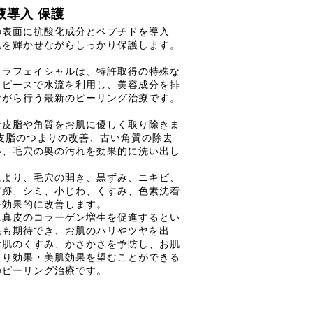
液導入 保護
の表面に抗酸化成分とペプチドを導入
肌を輝かせながらしっかり保護します。
ドラフェイシャルは、特許取得の特殊な
ドピースで水流を利用し、美容成分を排
ながら行う最新のピーリング治療です。
な皮脂や角質をお肌に優しく取り除きま
 皮脂のつまりの改善、古い角質の除去
い、毛穴の奥の汚れを効果的に洗い出し
。
により、毛穴の開き、黒ずみ、ニキビ、
ビ跡、シミ、小じわ、くすみ、色素沈着
を効果的に改善します。
に真皮のコラーゲン増生を促進するとい
果も期待でき、お肌のハリやツヤを出
お肌のくすみ、かさかさを予防し、お肌
返り効果・美肌効果を望むことができる
のピーリング治療です。