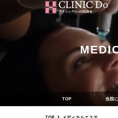
美容皮膚科
MEDI
TOP
当院
クリニ
クリニ
Q
（初め
TOP
メディカルエステ